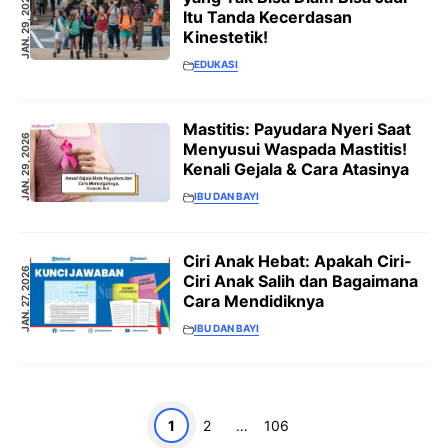
JAN. 29, 2026
Itu Tanda Kecerdasan
Kinestetik!
EDUKASI
Mastitis: Payudara Nyeri Saat
JAN. 29, 2026
Menyusui Waspada Mastitis!
Kenali Gejala & Cara Atasinya
IBU DAN BAYI
Ciri Anak Hebat: Apakah Ciri-
JAN. 27, 2026
Ciri Anak Salih dan Bagaimana
Cara Mendidiknya
IBU DAN BAYI
Page
Page
Page
1
2
…
106