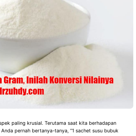
o
d
A
n
o
o
p
g
k
n
p
e
r
spek paling krusial. Terutama saat kita berhadapan
Anda pernah bertanya-tanya, “1 sachet susu bubuk