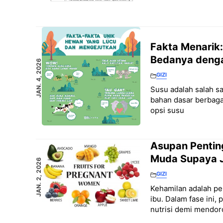
Fakta Menarik
Bedanya denga
JAN. 4, 2026
GIZI
Susu adalah salah sa
bahan dasar berbag
opsi susu
Asupan Pentin
Muda Supaya J
JAN. 2, 2026
GIZI
Kehamilan adalah p
ibu. Dalam fase ini
nutrisi demi mendo