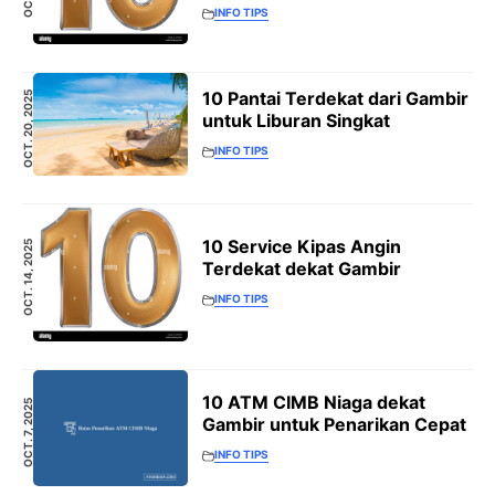
INFO TIPS
10 Pantai Terdekat dari Gambir
OCT. 20, 2025
untuk Liburan Singkat
INFO TIPS
10 Service Kipas Angin
OCT. 14, 2025
Terdekat dekat Gambir
INFO TIPS
10 ATM CIMB Niaga dekat
OCT. 7, 2025
Gambir untuk Penarikan Cepat
INFO TIPS