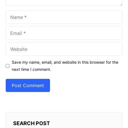
Name
Email
Website
Save my name, email, and website in this browser for the
next time I comment.
SEARCH POST