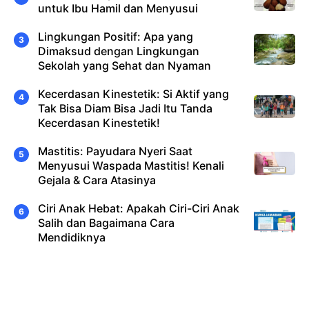
untuk Ibu Hamil dan Menyusui
Lingkungan Positif: Apa yang
Dimaksud dengan Lingkungan
Sekolah yang Sehat dan Nyaman
Kecerdasan Kinestetik: Si Aktif yang
Tak Bisa Diam Bisa Jadi Itu Tanda
Kecerdasan Kinestetik!
Mastitis: Payudara Nyeri Saat
Menyusui Waspada Mastitis! Kenali
Gejala & Cara Atasinya
Ciri Anak Hebat: Apakah Ciri-Ciri Anak
Salih dan Bagaimana Cara
Mendidiknya