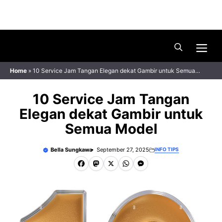
Skip
Menu
to
content
Me
Home
»
10 Service Jam Tangan Elegan dekat Gambir untuk Semua
Model
10 Service Jam Tangan
Elegan dekat Gambir untuk
Semua Model
Bella Sungkawa
September 27, 2025
INFO TIPS
F
M
X
W
M
a
a
h
e
c
s
a
s
e
t
t
s