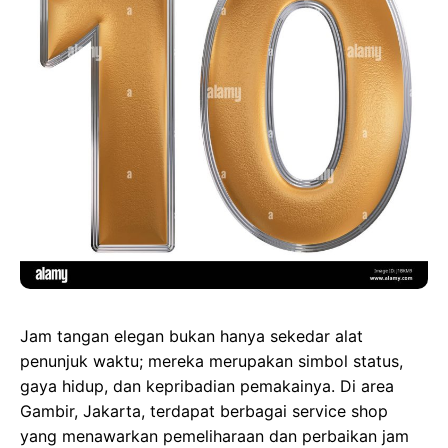
b
o
s
e
o
d
A
n
o
o
p
g
k
n
p
e
r
Jam tangan elegan bukan hanya sekedar alat
penunjuk waktu; mereka merupakan simbol status,
gaya hidup, dan kepribadian pemakainya. Di area
Gambir, Jakarta, terdapat berbagai service shop
yang menawarkan pemeliharaan dan perbaikan jam