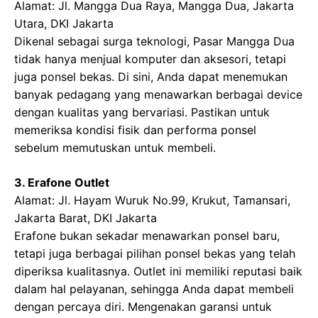
Alamat: Jl. Mangga Dua Raya, Mangga Dua, Jakarta
Utara, DKI Jakarta
Dikenal sebagai surga teknologi, Pasar Mangga Dua
tidak hanya menjual komputer dan aksesori, tetapi
juga ponsel bekas. Di sini, Anda dapat menemukan
banyak pedagang yang menawarkan berbagai device
dengan kualitas yang bervariasi. Pastikan untuk
memeriksa kondisi fisik dan performa ponsel
sebelum memutuskan untuk membeli.
3. Erafone Outlet
Alamat: Jl. Hayam Wuruk No.99, Krukut, Tamansari,
Jakarta Barat, DKI Jakarta
Erafone bukan sekadar menawarkan ponsel baru,
tetapi juga berbagai pilihan ponsel bekas yang telah
diperiksa kualitasnya. Outlet ini memiliki reputasi baik
dalam hal pelayanan, sehingga Anda dapat membeli
dengan percaya diri. Mengenakan garansi untuk