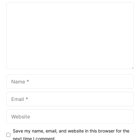
Comment
Name
Email
Website
Save my name, email, and website in this browser for the
next time I comment.