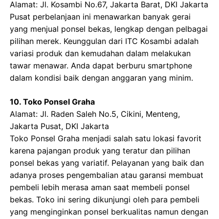
Alamat: Jl. Kosambi No.67, Jakarta Barat, DKI Jakarta
Pusat perbelanjaan ini menawarkan banyak gerai
yang menjual ponsel bekas, lengkap dengan pelbagai
pilihan merek. Keunggulan dari ITC Kosambi adalah
variasi produk dan kemudahan dalam melakukan
tawar menawar. Anda dapat berburu smartphone
dalam kondisi baik dengan anggaran yang minim.
10. Toko Ponsel Graha
Alamat: Jl. Raden Saleh No.5, Cikini, Menteng,
Jakarta Pusat, DKI Jakarta
Toko Ponsel Graha menjadi salah satu lokasi favorit
karena pajangan produk yang teratur dan pilihan
ponsel bekas yang variatif. Pelayanan yang baik dan
adanya proses pengembalian atau garansi membuat
pembeli lebih merasa aman saat membeli ponsel
bekas. Toko ini sering dikunjungi oleh para pembeli
yang menginginkan ponsel berkualitas namun dengan