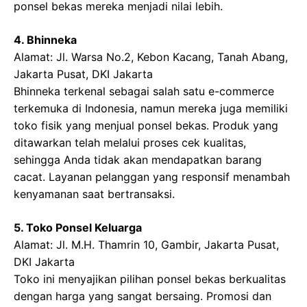
ponsel bekas mereka menjadi nilai lebih.
4. Bhinneka
Alamat: Jl. Warsa No.2, Kebon Kacang, Tanah Abang,
Jakarta Pusat, DKI Jakarta
Bhinneka terkenal sebagai salah satu e-commerce
terkemuka di Indonesia, namun mereka juga memiliki
toko fisik yang menjual ponsel bekas. Produk yang
ditawarkan telah melalui proses cek kualitas,
sehingga Anda tidak akan mendapatkan barang
cacat. Layanan pelanggan yang responsif menambah
kenyamanan saat bertransaksi.
5. Toko Ponsel Keluarga
Alamat: Jl. M.H. Thamrin 10, Gambir, Jakarta Pusat,
DKI Jakarta
Toko ini menyajikan pilihan ponsel bekas berkualitas
dengan harga yang sangat bersaing. Promosi dan