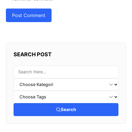
SEARCH POST
Search