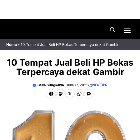
Skip
Menu
to
content
Me
Home
»
10 Tempat Jual Beli HP Bekas Terpercaya dekat Gambir
10 Tempat Jual Beli HP Bekas
Terpercaya dekat Gambir
Bella Sungkawa
June 17, 2025
INFO TIPS
F
M
X
W
M
a
a
h
e
c
s
a
s
e
t
t
s
b
o
s
e