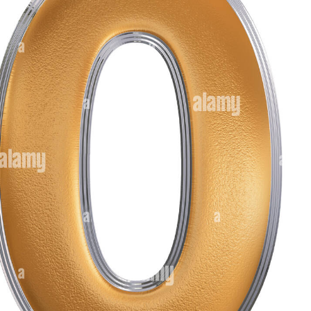
o
d
A
n
o
o
p
g
k
n
p
e
r