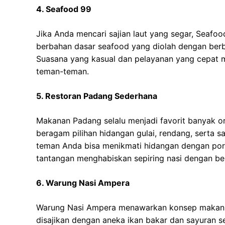
4. Seafood 99
Jika Anda mencari sajian laut yang segar, Seafoo
berbahan dasar seafood yang diolah dengan berba
Suasana yang kasual dan pelayanan yang cepat m
teman-teman.
5. Restoran Padang Sederhana
Makanan Padang selalu menjadi favorit banyak 
beragam pilihan hidangan gulai, rendang, serta 
teman Anda bisa menikmati hidangan dengan pors
tantangan menghabiskan sepiring nasi dengan be
6. Warung Nasi Ampera
Warung Nasi Ampera menawarkan konsep makan as
disajikan dengan aneka ikan bakar dan sayuran s