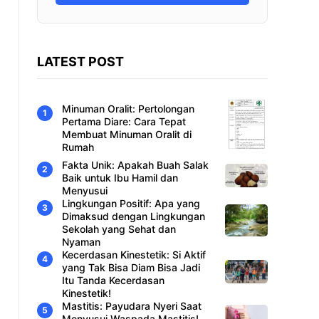
LATEST POST
Minuman Oralit: Pertolongan
Pertama Diare: Cara Tepat
Membuat Minuman Oralit di
Rumah
Fakta Unik: Apakah Buah Salak
Baik untuk Ibu Hamil dan
Menyusui
Lingkungan Positif: Apa yang
Dimaksud dengan Lingkungan
Sekolah yang Sehat dan
Nyaman
Kecerdasan Kinestetik: Si Aktif
yang Tak Bisa Diam Bisa Jadi
Itu Tanda Kecerdasan
Kinestetik!
Mastitis: Payudara Nyeri Saat
Menyusui Waspada Mastitis!