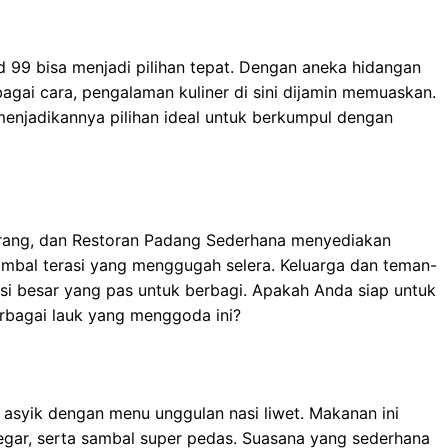
d 99 bisa menjadi pilihan tepat. Dengan aneka hidangan
gai cara, pengalaman kuliner di sini dijamin memuaskan.
enjadikannya pilihan ideal untuk berkumpul dengan
orang, dan Restoran Padang Sederhana menyediakan
sambal terasi yang menggugah selera. Keluarga dan teman-
i besar yang pas untuk berbagi. Apakah Anda siap untuk
rbagai lauk yang menggoda ini?
yik dengan menu unggulan nasi liwet. Makanan ini
egar, serta sambal super pedas. Suasana yang sederhana