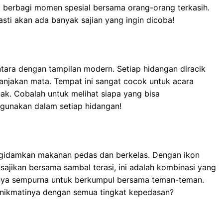
berbagi momen spesial bersama orang-orang terkasih.
ti akan ada banyak sajian yang ingin dicoba!
ra dengan tampilan modern. Setiap hidangan diracik
anjakan mata. Tempat ini sangat cocok untuk acara
ak. Cobalah untuk melihat siapa yang bisa
igunakan dalam setiap hidangan!
gidamkan makanan pedas dan berkelas. Dengan ikon
ajikan bersama sambal terasi, ini adalah kombinasi yang
tnya sempurna untuk berkumpul bersama teman-teman.
menikmatinya dengan semua tingkat kepedasan?