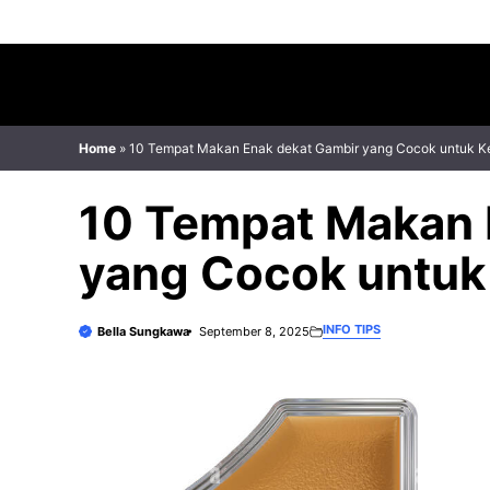
Skip
to
content
Home
»
10 Tempat Makan Enak dekat Gambir yang Cocok untuk K
10 Tempat Makan 
yang Cocok untuk
INFO TIPS
Bella Sungkawa
September 8, 2025