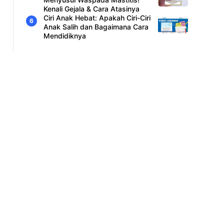
Kenali Gejala & Cara Atasinya
Ciri Anak Hebat: Apakah Ciri-Ciri
Anak Salih dan Bagaimana Cara
Mendidiknya