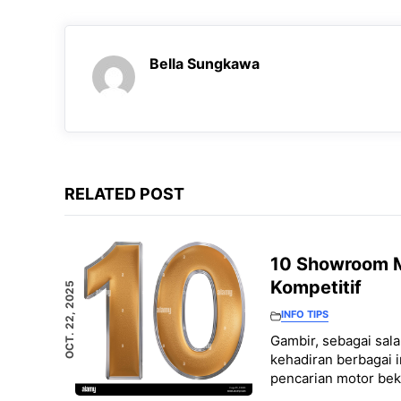
Bella Sungkawa
RELATED POST
10 Showroom M
Kompetitif
OCT. 22, 2025
INFO TIPS
Gambir, sebagai sala
kehadiran berbagai i
pencarian motor beka