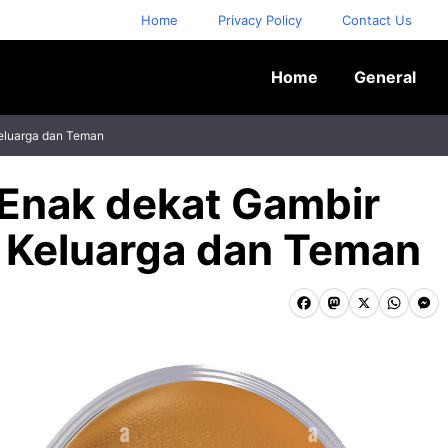
Home
Privacy Policy
Contact Us
Home
General
eluarga dan Teman
Enak dekat Gambir
 Keluarga dan Teman
F
M
X
W
M
a
a
h
e
c
s
a
s
e
t
t
s
b
o
s
e