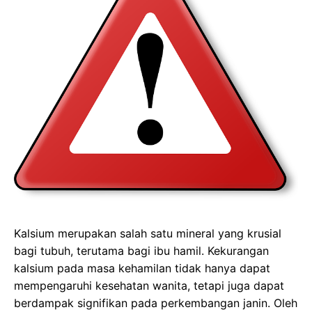
b
o
s
e
o
d
A
n
o
o
p
g
k
n
p
e
r
Kalsium merupakan salah satu mineral yang krusial
bagi tubuh, terutama bagi ibu hamil. Kekurangan
kalsium pada masa kehamilan tidak hanya dapat
mempengaruhi kesehatan wanita, tetapi juga dapat
berdampak signifikan pada perkembangan janin. Oleh