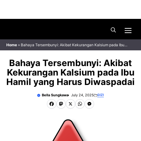
Skip
Menu
to
content
Me
Home
»
Bahaya Tersembunyi: Akibat Kekurangan Kalsium pada Ibu
Hamil yang Harus Diwaspadai
Bahaya Tersembunyi: Akibat
Kekurangan Kalsium pada Ibu
Hamil yang Harus Diwaspadai
Bella Sungkawa
July 24, 2025
GIZI
F
M
X
W
M
a
a
h
e
c
s
a
s
e
t
t
s