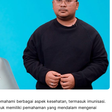
o
d
A
n
o
o
p
g
k
n
p
e
r
emahami berbagai aspek kesehatan, termasuk imunisasi.
 untuk memiliki pemahaman yang mendalam mengenai