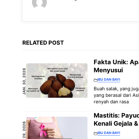
RELATED POST
Fakta Unik: Ap
Menyusui
JAN. 30, 2026
IBU DAN BAYI
Buah salak, yang jug
yang berasal dari A
renyah dan rasa
Mastitis: Payu
Kenali Gejala 
JAN. 29, 2026
IBU DAN BAYI