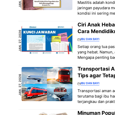
Mastitis adalah kond
jaringan payudara m
kondisi ini sering 
Ciri Anak Heba
Cara Mendidik
JAN. 27, 2026
IBU DAN BAYI
Setiap orang tua pa
yang hebat. Namun, 
Mengapa penting bag
Transportasi A
Tips agar Tet
JAN. 27, 2026
IBU DAN BAYI
Transportasi aman ad
terutama bagi ibu ha
terjangkau dan prakt
Minuman Popul