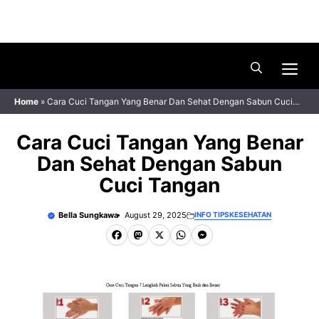
Skip
Menu
to
content
Me
Home
»
Cara Cuci Tangan Yang Benar Dan Sehat Dengan Sabun Cuci
Tangan
Cara Cuci Tangan Yang Benar
Dan Sehat Dengan Sabun
Cuci Tangan
Bella Sungkawa
August 29, 2025
INFO TIPS
KESEHATAN
F
M
X
W
M
a
a
h
e
c
s
a
s
e
t
t
s