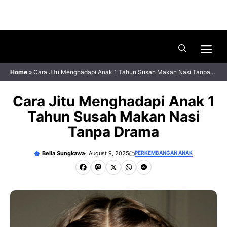
Skip
Menu
to
content
Me
Home
»
Cara Jitu Menghadapi Anak 1 Tahun Susah Makan Nasi Tanpa
Drama
Cara Jitu Menghadapi Anak 1
Tahun Susah Makan Nasi
Tanpa Drama
Bella Sungkawa
August 9, 2025
PERKEMBANGAN ANAK
F
M
X
W
M
a
a
h
e
c
s
a
s
e
t
t
s