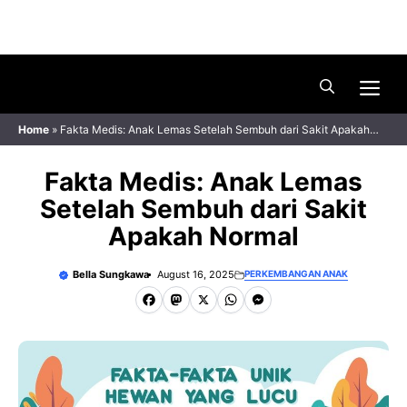
Skip
Menu
to
content
Me
Home
»
Fakta Medis: Anak Lemas Setelah Sembuh dari Sakit Apakah
Normal
Fakta Medis: Anak Lemas
Setelah Sembuh dari Sakit
Apakah Normal
Bella Sungkawa
August 16, 2025
PERKEMBANGAN ANAK
F
M
X
W
M
a
a
h
e
c
s
a
s
e
t
t
s