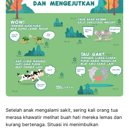
b
o
s
e
o
d
A
n
o
o
p
g
k
n
p
e
r
Setelah anak mengalami sakit, sering kali orang tua
merasa khawatir melihat buah hati mereka lemas dan
kurang bertenaga. Situasi ini menimbulkan