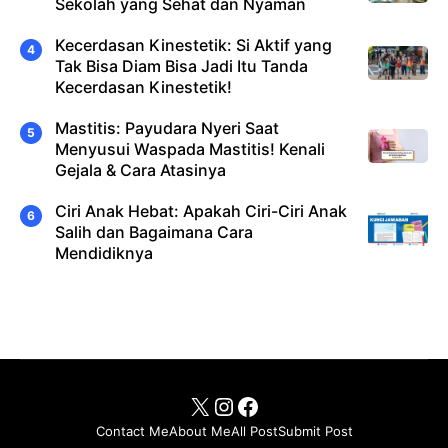
Sekolah yang Sehat dan Nyaman
Kecerdasan Kinestetik: Si Aktif yang
Tak Bisa Diam Bisa Jadi Itu Tanda
Kecerdasan Kinestetik!
Mastitis: Payudara Nyeri Saat
Menyusui Waspada Mastitis! Kenali
Gejala & Cara Atasinya
Ciri Anak Hebat: Apakah Ciri-Ciri Anak
Salih dan Bagaimana Cara
Mendidiknya
X
Instagram
Facebook
Contact Me
About Me
All Post
Submit Post