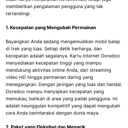
memberikan pengalaman pengguna yang tak
tertandingi.
1. Kecepatan yang Mengubah Permainan
Bayangkan Anda sedang mengemudikan mobil balap
di trek yang luas. Setiap detik berharga, dan
kecepatan adalah segalanya. Kartu internet Ooredoo
menyediakan kecepatan tinggi yang mampu
mendukung aktivitas online Anda, dari streaming
video HD hingga permainan daring yang
menegangkan. Dengan jaringan yang luas dan handal,
Ooredoo mampu menyajikan kecepatan yang
memukau, bahkan di area yang padat pengguna. Ini
adalah keunggulan kompetitif yang dapat mengubah
cara Anda berinteraksi dengan dunia maya.
2. Paket yang Fleksibel dan Menarik