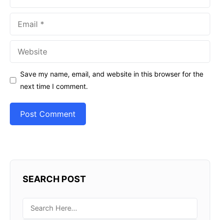
Email
Website
Save my name, email, and website in this browser for the
next time I comment.
SEARCH POST