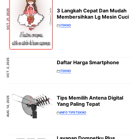
3 Langkah Cepat Dan Mudah
OCT. 21, 2025
Membersihkan Lg Mesin Cuci
TEKNO
OCT. 2, 2025
Daftar Harga Smartphone
TEKNO
Tips Memilih Antena Digital
AUG. 14, 2025
Yang Paling Tepat
INFO TIPS
TEKNO
Layanan Dompetku Plus