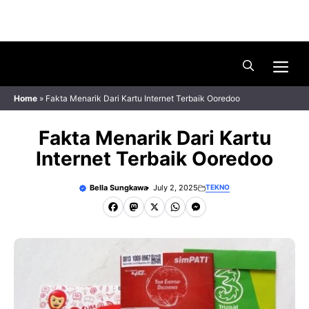
Skip
Menu
to
content
Me
Home
»
Fakta Menarik Dari Kartu Internet Terbaik Ooredoo
Fakta Menarik Dari Kartu
Internet Terbaik Ooredoo
Bella Sungkawa
July 2, 2025
TEKNO
F
M
X
W
M
a
a
h
e
c
s
a
s
e
t
t
s
b
o
s
e