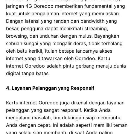
jaringan 4G Ooredoo memberikan fundamental yang
kuat untuk pengalaman internet yang memuaskan.
Dengan latensi yang rendah dan bandwidth yang
besar, pengguna dapat menikmati streaming,
browsing, dan unduhan dengan mulus. Bayangkan
sebuah sungai yang mengalir deras, tidak terhalang
oleh batu kerikil, itulah betapa lancarnya akses
internet yang ditawarkan oleh Ooredoo. Kartu
internet Ooredoo adalah pintu gerbang menuju dunia
digital tanpa batas.
4. Layanan Pelanggan yang Responsif
Kartu internet Ooredoo juga dikenal dengan layanan
pelanggan yang sangat responsif. Ketika Anda
mengalami masalah, tim dukungan siap membantu
Anda dengan cepat. Ini adalah seperti memiliki teman
yang selalu siap membantu di saat Anda paling