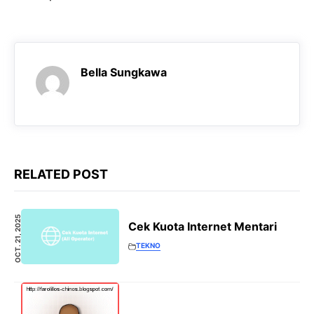
Bella Sungkawa
RELATED POST
OCT. 21, 2025
Cek Kuota Internet Mentari
TEKNO