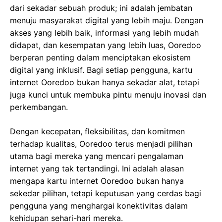
dari sekadar sebuah produk; ini adalah jembatan
menuju masyarakat digital yang lebih maju. Dengan
akses yang lebih baik, informasi yang lebih mudah
didapat, dan kesempatan yang lebih luas, Ooredoo
berperan penting dalam menciptakan ekosistem
digital yang inklusif. Bagi setiap pengguna, kartu
internet Ooredoo bukan hanya sekadar alat, tetapi
juga kunci untuk membuka pintu menuju inovasi dan
perkembangan.
Dengan kecepatan, fleksibilitas, dan komitmen
terhadap kualitas, Ooredoo terus menjadi pilihan
utama bagi mereka yang mencari pengalaman
internet yang tak tertandingi. Ini adalah alasan
mengapa kartu internet Ooredoo bukan hanya
sekedar pilihan, tetapi keputusan yang cerdas bagi
pengguna yang menghargai konektivitas dalam
kehidupan sehari-hari mereka.