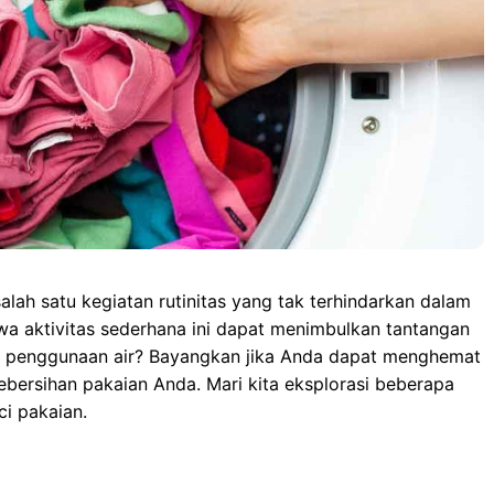
o
d
A
n
o
o
p
g
k
n
p
e
r
lah satu kegiatan rutinitas yang tak terhindarkan dalam
wa aktivitas sederhana ini dapat menimbulkan tantangan
k dan penggunaan air? Bayangkan jika Anda dapat menghemat
bersihan pakaian Anda. Mari kita eksplorasi beberapa
ci pakaian.