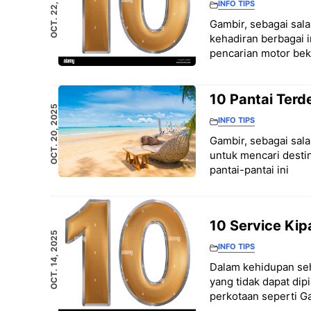
OCT. 22, 2025
INFO TIPS
Gambir, sebagai sala
kehadiran berbagai i
pencarian motor beka
10 Pantai Terd
OCT. 20, 2025
INFO TIPS
Gambir, sebagai salah
untuk mencari destin
pantai-pantai ini
10 Service Kip
OCT. 14, 2025
INFO TIPS
Dalam kehidupan seha
yang tidak dapat di
perkotaan seperti G