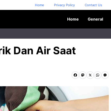
Home
Privacy Policy
Contact Us
Home
General
ik Dan Air Saat
F
M
X
W
M
a
a
h
e
c
s
a
s
e
t
t
s
b
o
s
e