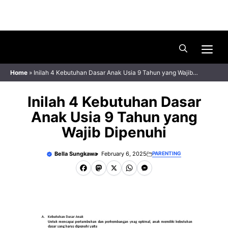
Skip
Menu
to
content
Me
Home
»
Inilah 4 Kebutuhan Dasar Anak Usia 9 Tahun yang Wajib
Dipenuhi
Inilah 4 Kebutuhan Dasar
Anak Usia 9 Tahun yang
Wajib Dipenuhi
Bella Sungkawa
February 6, 2025
PARENTING
F
M
X
W
M
a
a
h
e
c
s
a
s
e
t
t
s