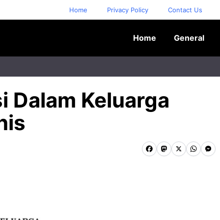
Home
Privacy Policy
Contact Us
Home
General
i Dalam Keluarga
nis
F
M
X
W
M
a
a
h
e
c
s
a
s
e
t
t
s
b
o
s
e