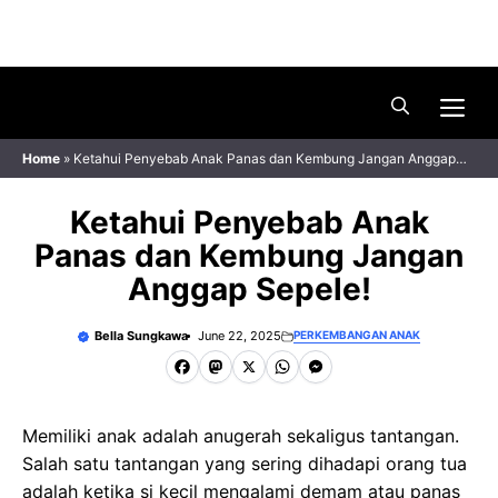
Skip
Menu
to
content
Me
Home
»
Ketahui Penyebab Anak Panas dan Kembung Jangan Anggap
Sepele!
Ketahui Penyebab Anak
Panas dan Kembung Jangan
Anggap Sepele!
Bella Sungkawa
June 22, 2025
PERKEMBANGAN ANAK
F
M
X
W
M
a
a
h
e
c
s
a
s
Memiliki anak adalah anugerah sekaligus tantangan.
Salah satu tantangan yang sering dihadapi orang tua
e
t
t
s
adalah ketika si kecil mengalami demam atau panas