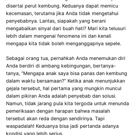
b
o
s
e
disertai perut kembung. Keduanya dapat memicu
o
d
A
n
kecemasan, terutama jika Anda tidak mengetahui
penyebabnya. Lantas, siapakah yang berani
o
o
p
g
mengabaikan sinyal dari buah hati? Mari kita telusuri
k
n
p
e
lebih dalam mengenai fenomena ini dan kenali
r
mengapa kita tidak boleh menganggapnya sepele.
Sebagai orang tua, pernahkah Anda menemukan diri
Anda berdiri di ambang kebingungan, bertanya-
tanya, “Mengapa anak saya bisa panas dan kembung
dalam waktu bersamaan?” Ketika anak menunjukkan
gejala tersebut, hal pertama yang mungkin muncul
dalam pikiran Anda adalah penyebab dan solusi.
Namun, tidak jarang pula kita tergoda untuk menunda
pemeriksaan dengan harapan bahwa masalah
tersebut akan reda dengan sendirinya. Tapi
waspadalah! Keduanya bisa jadi pertanda adanya
kondisi yang lebih serius.