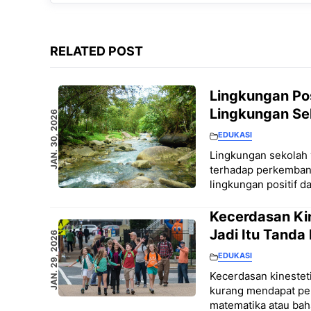
RELATED POST
Lingkungan Po
Lingkungan Se
JAN. 30, 2026
EDUKASI
Lingkungan sekolah
terhadap perkemban
lingkungan positif da
Kecerdasan Kin
Jadi Itu Tanda
JAN. 29, 2026
EDUKASI
Kecerdasan kinesteti
kurang mendapat per
matematika atau ba