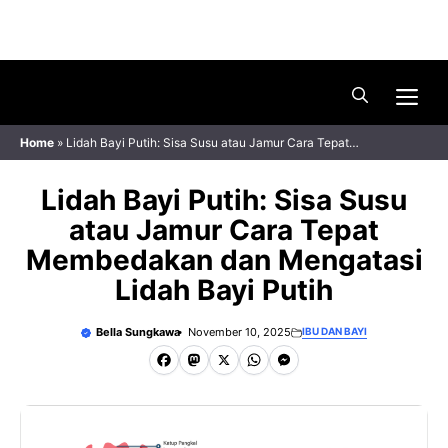
Skip
Menu
to
content
Me
Home
»
Lidah Bayi Putih: Sisa Susu atau Jamur Cara Tepat
Membedakan dan Mengatasi Lidah Bayi Putih
Lidah Bayi Putih: Sisa Susu
atau Jamur Cara Tepat
Membedakan dan Mengatasi
Lidah Bayi Putih
Bella Sungkawa
November 10, 2025
IBU DAN BAYI
F
M
X
W
M
a
a
h
e
c
s
a
s