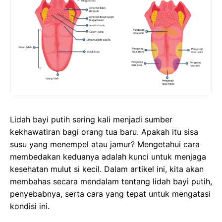
e
t
t
s
b
o
s
e
o
d
A
n
o
o
p
g
k
n
p
e
r
Lidah bayi putih sering kali menjadi sumber
kekhawatiran bagi orang tua baru. Apakah itu sisa
susu yang menempel atau jamur? Mengetahui cara
membedakan keduanya adalah kunci untuk menjaga
kesehatan mulut si kecil. Dalam artikel ini, kita akan
membahas secara mendalam tentang lidah bayi putih,
penyebabnya, serta cara yang tepat untuk mengatasi
kondisi ini.