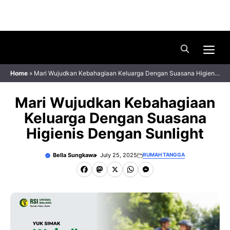
Skip
Menu
to
content
Me
Home
»
Mari Wujudkan Kebahagiaan Keluarga Dengan Suasana Higienis
Dengan Sunlight
Mari Wujudkan Kebahagiaan
Keluarga Dengan Suasana
Higienis Dengan Sunlight
Bella Sungkawa
July 25, 2025
RUMAH TANGGA
F
M
X
W
M
a
a
h
e
c
s
a
s
e
t
t
s