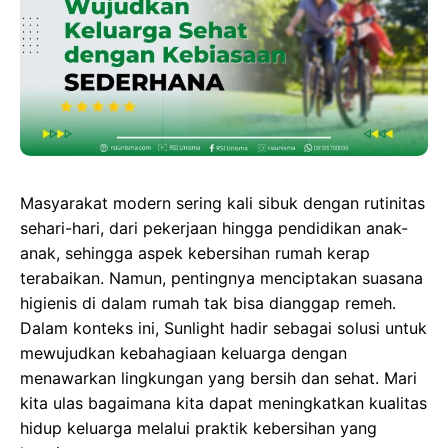
b
o
s
e
o
d
A
n
o
o
p
g
k
n
p
e
r
Masyarakat modern sering kali sibuk dengan rutinitas
sehari-hari, dari pekerjaan hingga pendidikan anak-
anak, sehingga aspek kebersihan rumah kerap
terabaikan. Namun, pentingnya menciptakan suasana
higienis di dalam rumah tak bisa dianggap remeh.
Dalam konteks ini, Sunlight hadir sebagai solusi untuk
mewujudkan kebahagiaan keluarga dengan
menawarkan lingkungan yang bersih dan sehat. Mari
kita ulas bagaimana kita dapat meningkatkan kualitas
hidup keluarga melalui praktik kebersihan yang