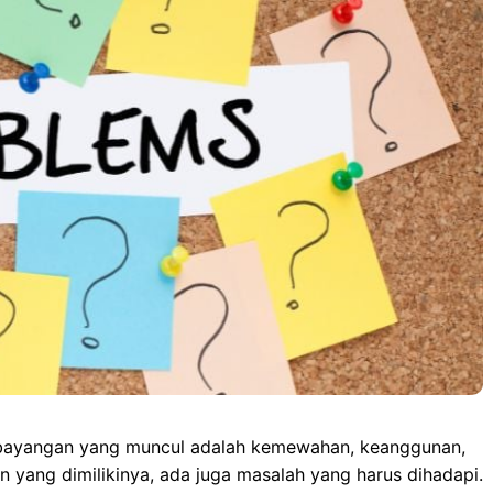
o
d
A
n
o
o
p
g
k
n
p
e
r
in bayangan yang muncul adalah kemewahan, keanggunan,
 yang dimilikinya, ada juga masalah yang harus dihadapi.