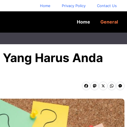
Home
Privacy Policy
Contact Us
Home
General
t Yang Harus Anda
F
M
X
W
M
a
a
h
e
c
s
a
s
e
t
t
s
b
o
s
e