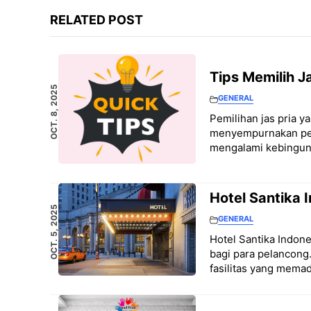
RELATED POST
Tips Memilih J
OCT. 8, 2025
GENERAL
Pemilihan jas pria y
menyempurnakan pena
mengalami kebingung
Hotel Santika
OCT. 5, 2025
GENERAL
Hotel Santika Indon
bagi para pelancong
fasilitas yang mema