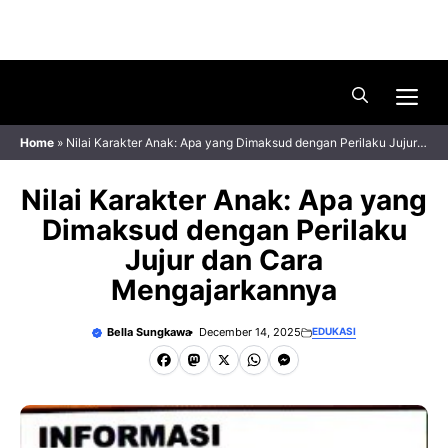
Skip
Menu
to
content
Me
Home
»
Nilai Karakter Anak: Apa yang Dimaksud dengan Perilaku Jujur
dan Cara Mengajarkannya
Nilai Karakter Anak: Apa yang
Dimaksud dengan Perilaku
Jujur dan Cara
Mengajarkannya
Bella Sungkawa
December 14, 2025
EDUKASI
F
M
X
W
M
a
a
h
e
c
s
a
s