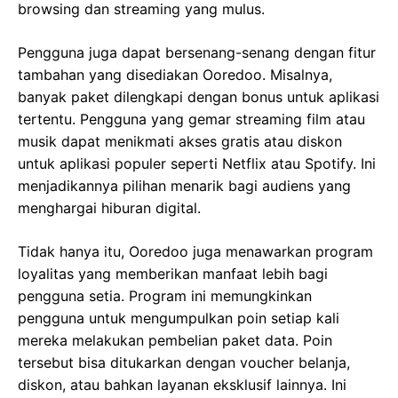
browsing dan streaming yang mulus.
Pengguna juga dapat bersenang-senang dengan fitur
tambahan yang disediakan Ooredoo. Misalnya,
banyak paket dilengkapi dengan bonus untuk aplikasi
tertentu. Pengguna yang gemar streaming film atau
musik dapat menikmati akses gratis atau diskon
untuk aplikasi populer seperti Netflix atau Spotify. Ini
menjadikannya pilihan menarik bagi audiens yang
menghargai hiburan digital.
Tidak hanya itu, Ooredoo juga menawarkan program
loyalitas yang memberikan manfaat lebih bagi
pengguna setia. Program ini memungkinkan
pengguna untuk mengumpulkan poin setiap kali
mereka melakukan pembelian paket data. Poin
tersebut bisa ditukarkan dengan voucher belanja,
diskon, atau bahkan layanan eksklusif lainnya. Ini