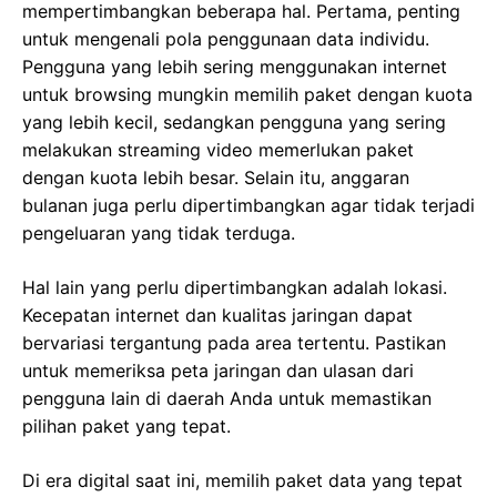
mempertimbangkan beberapa hal. Pertama, penting
untuk mengenali pola penggunaan data individu.
Pengguna yang lebih sering menggunakan internet
untuk browsing mungkin memilih paket dengan kuota
yang lebih kecil, sedangkan pengguna yang sering
melakukan streaming video memerlukan paket
dengan kuota lebih besar. Selain itu, anggaran
bulanan juga perlu dipertimbangkan agar tidak terjadi
pengeluaran yang tidak terduga.
Hal lain yang perlu dipertimbangkan adalah lokasi.
Kecepatan internet dan kualitas jaringan dapat
bervariasi tergantung pada area tertentu. Pastikan
untuk memeriksa peta jaringan dan ulasan dari
pengguna lain di daerah Anda untuk memastikan
pilihan paket yang tepat.
Di era digital saat ini, memilih paket data yang tepat