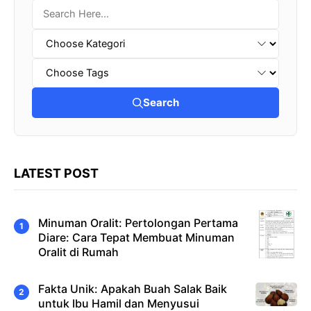
Search
LATEST POST
Minuman Oralit: Pertolongan Pertama
Diare: Cara Tepat Membuat Minuman
Oralit di Rumah
Fakta Unik: Apakah Buah Salak Baik
untuk Ibu Hamil dan Menyusui