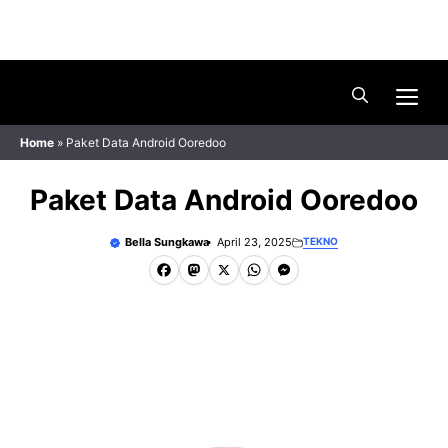
Skip
Menu
to
content
Me
Home
»
Paket Data Android Ooredoo
Paket Data Android Ooredoo
Bella Sungkawa
April 23, 2025
TEKNO
F
M
X
W
M
a
a
h
e
c
s
a
s
e
t
t
s
b
o
s
e
o
d
A
n