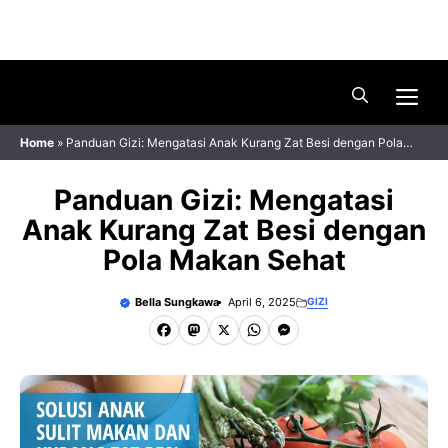
Skip
Menu
to
content
Me
Home
»
Panduan Gizi: Mengatasi Anak Kurang Zat Besi dengan Pola
Makan Sehat
Panduan Gizi: Mengatasi
Anak Kurang Zat Besi dengan
Pola Makan Sehat
Bella Sungkawa
April 6, 2025
GIZI
F
M
X
W
M
a
a
h
e
c
s
a
s
e
t
t
s