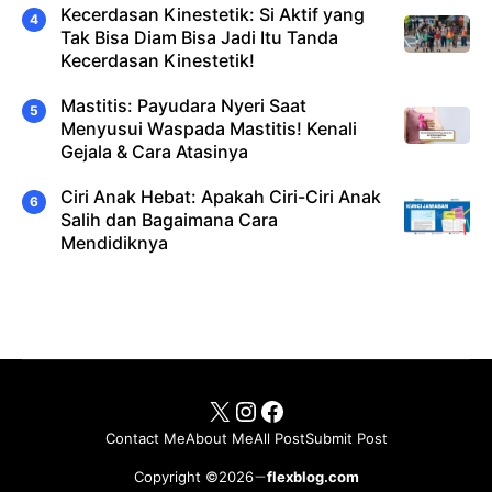
Kecerdasan Kinestetik: Si Aktif yang
Tak Bisa Diam Bisa Jadi Itu Tanda
Kecerdasan Kinestetik!
Mastitis: Payudara Nyeri Saat
Menyusui Waspada Mastitis! Kenali
Gejala & Cara Atasinya
Ciri Anak Hebat: Apakah Ciri-Ciri Anak
Salih dan Bagaimana Cara
Mendidiknya
X
Instagram
Facebook
Contact Me
About Me
All Post
Submit Post
Copyright ©2026
flexblog.com