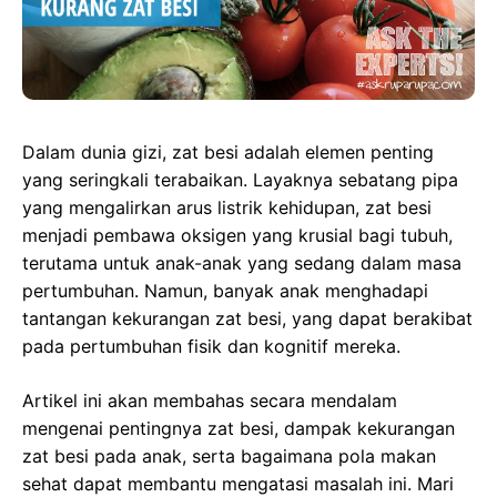
b
o
s
e
o
d
A
n
o
o
p
g
k
n
p
e
r
Dalam dunia gizi, zat besi adalah elemen penting
yang seringkali terabaikan. Layaknya sebatang pipa
yang mengalirkan arus listrik kehidupan, zat besi
menjadi pembawa oksigen yang krusial bagi tubuh,
terutama untuk anak-anak yang sedang dalam masa
pertumbuhan. Namun, banyak anak menghadapi
tantangan kekurangan zat besi, yang dapat berakibat
pada pertumbuhan fisik dan kognitif mereka.
Artikel ini akan membahas secara mendalam
mengenai pentingnya zat besi, dampak kekurangan
zat besi pada anak, serta bagaimana pola makan
sehat dapat membantu mengatasi masalah ini. Mari