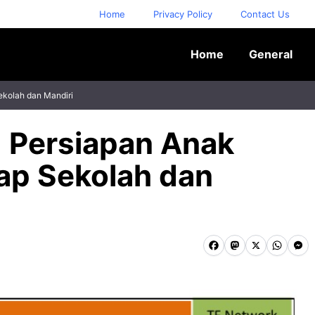
Home
Privacy Policy
Contact Us
Home
General
ekolah dan Mandiri
 Persiapan Anak
iap Sekolah dan
F
M
X
W
M
a
a
h
e
c
s
a
s