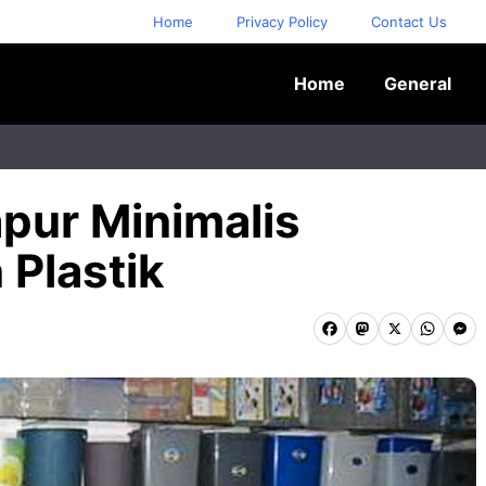
Home
Privacy Policy
Contact Us
Home
General
pur Minimalis
Plastik
F
M
X
W
M
a
a
h
e
c
s
a
s
e
t
t
s
b
o
s
e