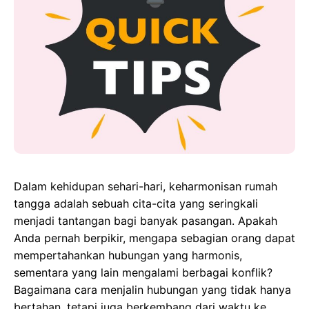
o
d
A
n
o
o
p
g
k
n
p
e
r
Dalam kehidupan sehari-hari, keharmonisan rumah
tangga adalah sebuah cita-cita yang seringkali
menjadi tantangan bagi banyak pasangan. Apakah
Anda pernah berpikir, mengapa sebagian orang dapat
mempertahankan hubungan yang harmonis,
sementara yang lain mengalami berbagai konflik?
Bagaimana cara menjalin hubungan yang tidak hanya
bertahan, tetapi juga berkembang dari waktu ke