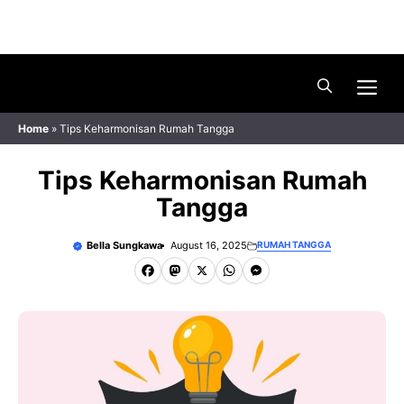
Skip
Menu
to
content
Me
Home
»
Tips Keharmonisan Rumah Tangga
Tips Keharmonisan Rumah
Tangga
Bella Sungkawa
August 16, 2025
RUMAH TANGGA
F
M
X
W
M
a
a
h
e
c
s
a
s
e
t
t
s
b
o
s
e