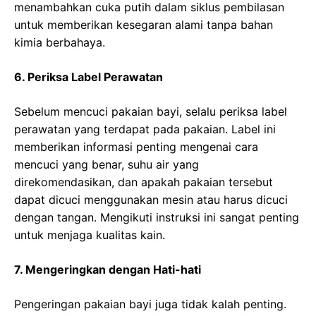
menambahkan cuka putih dalam siklus pembilasan
untuk memberikan kesegaran alami tanpa bahan
kimia berbahaya.
6. Periksa Label Perawatan
Sebelum mencuci pakaian bayi, selalu periksa label
perawatan yang terdapat pada pakaian. Label ini
memberikan informasi penting mengenai cara
mencuci yang benar, suhu air yang
direkomendasikan, dan apakah pakaian tersebut
dapat dicuci menggunakan mesin atau harus dicuci
dengan tangan. Mengikuti instruksi ini sangat penting
untuk menjaga kualitas kain.
7. Mengeringkan dengan Hati-hati
Pengeringan pakaian bayi juga tidak kalah penting.