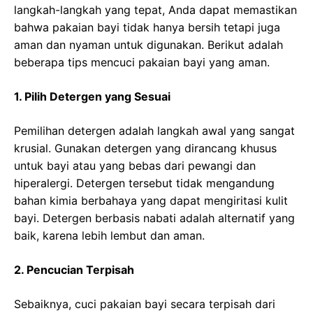
o
d
A
n
langkah-langkah yang tepat, Anda dapat memastikan
bahwa pakaian bayi tidak hanya bersih tetapi juga
o
o
p
g
aman dan nyaman untuk digunakan. Berikut adalah
k
n
p
e
beberapa tips mencuci pakaian bayi yang aman.
r
1. Pilih Detergen yang Sesuai
Pemilihan detergen adalah langkah awal yang sangat
krusial. Gunakan detergen yang dirancang khusus
untuk bayi atau yang bebas dari pewangi dan
hiperalergi. Detergen tersebut tidak mengandung
bahan kimia berbahaya yang dapat mengiritasi kulit
bayi. Detergen berbasis nabati adalah alternatif yang
baik, karena lebih lembut dan aman.
2. Pencucian Terpisah
Sebaiknya, cuci pakaian bayi secara terpisah dari