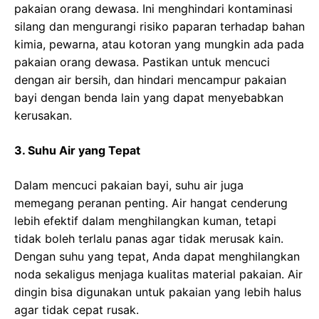
pakaian orang dewasa. Ini menghindari kontaminasi
silang dan mengurangi risiko paparan terhadap bahan
kimia, pewarna, atau kotoran yang mungkin ada pada
pakaian orang dewasa. Pastikan untuk mencuci
dengan air bersih, dan hindari mencampur pakaian
bayi dengan benda lain yang dapat menyebabkan
kerusakan.
3. Suhu Air yang Tepat
Dalam mencuci pakaian bayi, suhu air juga
memegang peranan penting. Air hangat cenderung
lebih efektif dalam menghilangkan kuman, tetapi
tidak boleh terlalu panas agar tidak merusak kain.
Dengan suhu yang tepat, Anda dapat menghilangkan
noda sekaligus menjaga kualitas material pakaian. Air
dingin bisa digunakan untuk pakaian yang lebih halus
agar tidak cepat rusak.