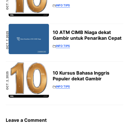
INFO TIPS
10 ATM CIMB Niaga dekat
OCT. 7, 2025
Gambir untuk Penarikan Cepat
INFO TIPS
10 Kursus Bahasa Inggris
OCT. 2, 2025
Populer dekat Gambir
INFO TIPS
Leave a Comment