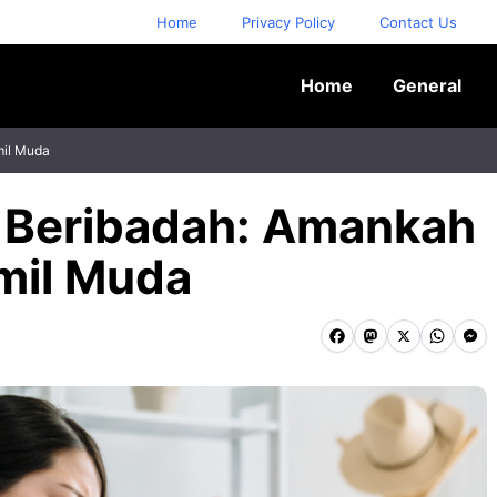
Home
Privacy Policy
Contact Us
Home
General
mil Muda
 Beribadah: Amankah
mil Muda
F
M
X
W
M
a
a
h
e
c
s
a
s
e
t
t
s
b
o
s
e