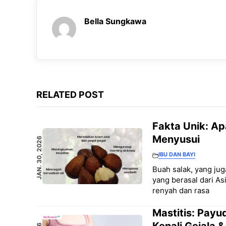
Bella Sungkawa
RELATED POST
Fakta Unik: Ap
Menyusui
JAN. 30, 2026
IBU DAN BAYI
Buah salak, yang jug
yang berasal dari A
renyah dan rasa
Mastitis: Payu