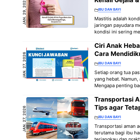
Kenali Gejala 
JAN. 29, 2026
IBU DAN BAYI
Mastitis adalah kond
jaringan payudara m
kondisi ini sering 
Ciri Anak Heba
Cara Mendidik
JAN. 27, 2026
IBU DAN BAYI
Setiap orang tua pa
yang hebat. Namun, 
Mengapa penting bag
Transportasi A
Tips agar Tet
JAN. 27, 2026
IBU DAN BAYI
Transportasi aman ad
terutama bagi ibu ha
terjangkau dan prakt