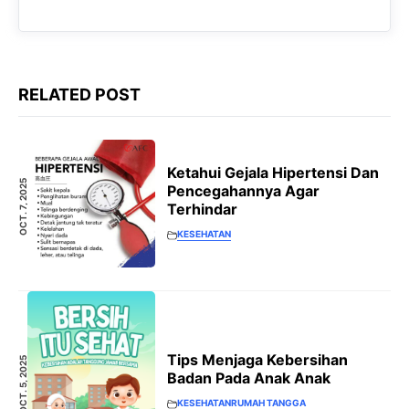
RELATED POST
Ketahui Gejala Hipertensi Dan
OCT. 7, 2025
Pencegahannya Agar
Terhindar
KESEHATAN
Tips Menjaga Kebersihan
OCT. 5, 2025
Badan Pada Anak Anak
KESEHATAN
RUMAH TANGGA