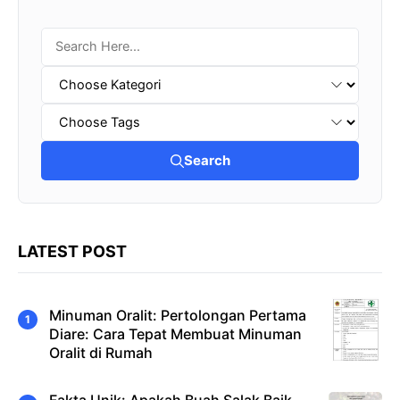
Search
LATEST POST
Minuman Oralit: Pertolongan Pertama
Diare: Cara Tepat Membuat Minuman
Oralit di Rumah