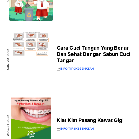
Cara Cuci Tangan Yang Benar
AUG. 29, 2025
Dan Sehat Dengan Sabun Cuci
Tangan
INFO TIPS
KESEHATAN
AUG. 21, 2025
Kiat Kiat Pasang Kawat Gigi
INFO TIPS
KESEHATAN